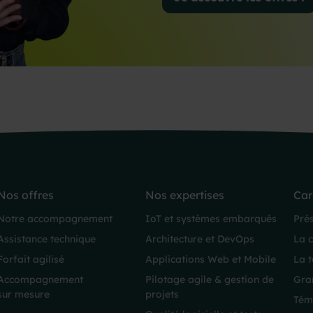
Nos offres
Nos expertises
Car
Notre accompagnement
IoT et systèmes embarqués
Pré
Assistance technique
Architecture et DevOps
La 
Forfait agilisé
Applications Web et Mobile
La 
Accompagnement
Pilotage agile & gestion de
Gra
sur mesure
projets
Tém