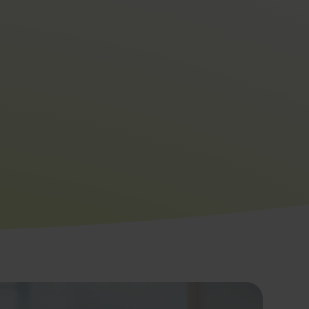
sprit DevOps, ELEPHANT Technologies m’a
 mes compétences et surtout de les
ersonnes motivées dans un projet
pervise deux équipes.