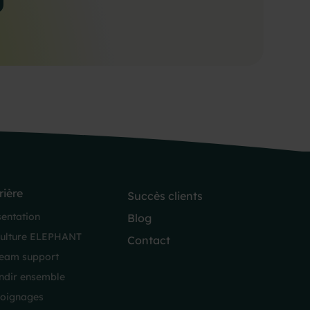
rière
Succès clients
sentation
Blog
culture ELEPHANT
Contact
team support
ndir ensemble
oignages