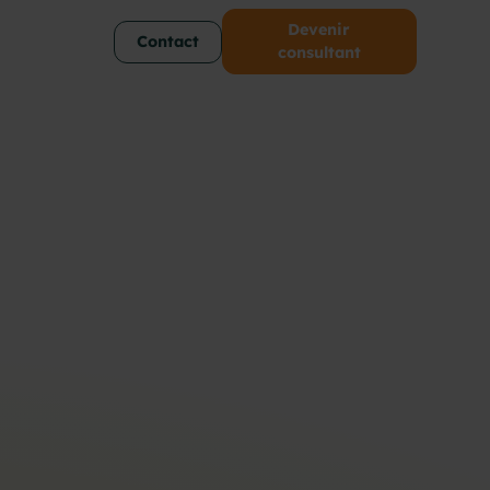
Devenir
Contact
consultant
, Technical leader
HANTECH
ns d’expériences dans le domaine du Web,