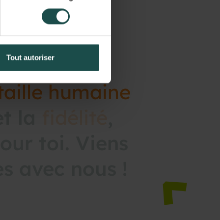
Tout autoriser
taille
humaine
et
la
fidélité
,
our
toi.
Viens
es
avec
nous
!