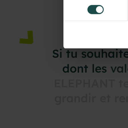
consentement
Si
tu
souhait
dont
les
val
ELEPHANT
t
grandir
et
re