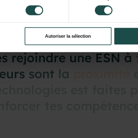
Autoriser la sélection
es
rejoindre
une
ESN
à
eurs
sont
la
proximité
echnologies
est
faites
p
nforcer
tes
compétenc