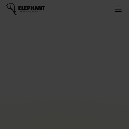
Prendre soin de nos
collaborateurs et de nos
clients
Nous sommes convaincus qu’un consultant épanoui, reconnu
et écouté apporte naturellement plus de valeur à son projet.
C’est pourquoi nous mettons autant d’énergie dans
l’accompagnement humain que dans la performance
technique.