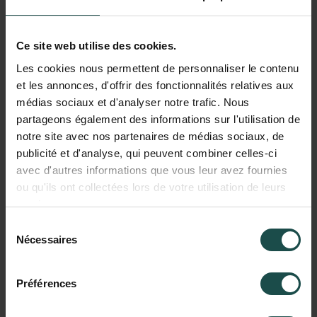
techniques et humaines de nos collaborateurs.
Notre approche ?
Nous privilégions la qualité à
la quantité ! Chaque profil que nous présentons
Ce site web utilise des cookies.
est validé à la fois par nos experts techniques et
Les cookies nous permettent de personnaliser le contenu
par notre équipe de recrutement.
et les annonces, d'offrir des fonctionnalités relatives aux
médias sociaux et d'analyser notre trafic. Nous
Le résultat ?
50 % des collaborateurs présentés
partageons également des informations sur l'utilisation de
sont retenus par nos clients.
notre site avec nos partenaires de médias sociaux, de
publicité et d'analyse, qui peuvent combiner celles-ci
avec d'autres informations que vous leur avez fournies
ou qu'ils ont collectées lors de votre utilisation de leurs
services.
Sélection
Nécessaires
du
consentement
Préférences