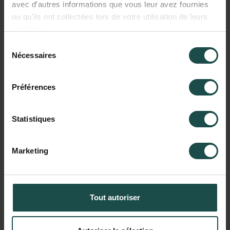
avec d'autres informations que vous leur avez fournies
ou qu'ils ont collectées lors de votre utilisation de leurs
services.
Sélection
Nécessaires
du
consentement
Préférences
Ne
passe
pas
à
côté
d'une
Statistiques
belle
opportunité
comme
celle-ci.
Fait
comme
moi
:
donne
une
Marketing
chance
à
ELEPHANT
Technologies
et
viens
nous
rencontrer
!
Tout autoriser