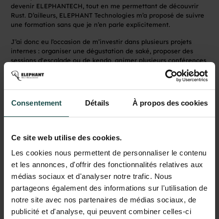
devenir ELEPHANTECH, tout en me permettant de découvrir
Rust. D’ailleurs, ELEPHANT Technologies m’a proposé de suivre
une formation sans que je n’en parle explicitement.
J’ai donc eu l’occasion de m’investir dans plusieurs projets
internes : organiser une dégustation de saké, proposer des
sessions d'escalade ou de kendo, animer plusieurs conférences
sur Rust, auditionner des candidats lors d’échanges techniques,
participer à l’organisation du DevFest, sans oublier les journées
parrain/filleuls de notre programme d’intégration.
Consentement
Détails
À propos des cookies
Ce site web utilise des cookies.
Les cookies nous permettent de personnaliser le contenu
et les annonces, d'offrir des fonctionnalités relatives aux
médias sociaux et d'analyser notre trafic. Nous
partageons également des informations sur l'utilisation de
notre site avec nos partenaires de médias sociaux, de
publicité et d'analyse, qui peuvent combiner celles-ci