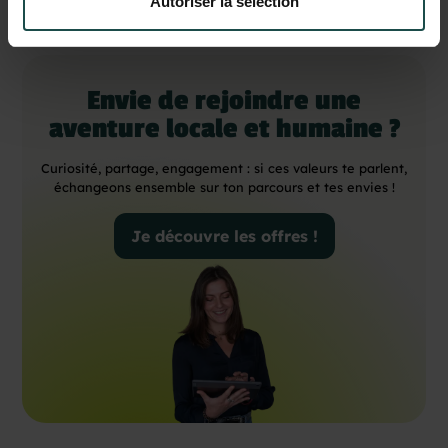
Autoriser la sélection
Envie de rejoindre une
aventure locale et humaine ?
Curiosité, partage, engagement : si ces valeurs te parlent,
échangeons ensemble sur ton parcours et tes envies !
Je découvre les offres !