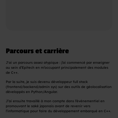
Pour voir cette vidéo, merci
d’accepter les cookies
marketing.
Parcours et carrière
J'ai un parcours assez atypique : j’ai commencé par enseigner
au sein d’Epitech en m’occupant principalement des modules
de C++.
Par la suite, je suis devenu développeur full stack
(frontend/backend/admin sys) sur des outils de géolocalisation
développés en Python/Angular.
J’ai ensuite travaillé à mon compte dans l’événementiel en
promouvant le saké japonais avant de revenir vers
l’informatique pour faire du développement embarqué en C++.