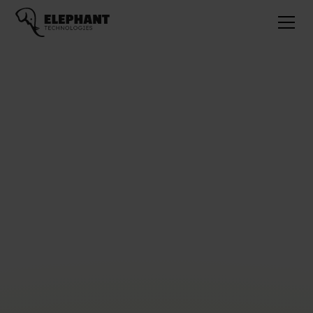
Kévin, ingénieur C++ et
ELEPHANTECH
Je suis expert en C++, avec une double casquette de SCRUM
master, pour un client travaillant dans le domaine du vissage
industriel. Je m’investis également en interne grâce au
programme ELEPHANTECH, où j’aide mes collègues à
sélectionner des profils, je rédige des articles ou j’anime des
conférences, par exemple.