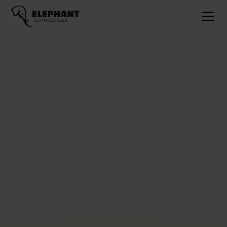
Pierre, Product Owner
Avec 14 ans d'expérience dans la gestion de projets complexes,
je maîtrise la coordination des équipes, l'anticipation des
besoins, la définition et le suivi des priorités et la gestion des
exigences fonctionnelles et techniques. Je me suis donc
orienté vers le rôle de Product Owner pour développer une
vision stratégique et centrée utilisateur !