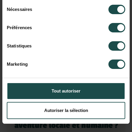
environnement
stimulant
,
Sélection
Nécessaires
du
travailler
sur
des
projets
variés
et
consentement
être
Préférences
soutenu
dans
tes
évolutions
professionnelles
Statistiques
,
ELEPHANT
Technologies
est
le
bon
choix
!
Marketing
Tout autoriser
Autoriser la sélection
Envie de rejoindre une
aventure locale et humaine ?