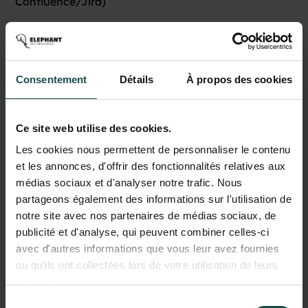
Confluence/Jira)
• Échelle de prix
: €€
Consentement
Détails
À propos des cookies
Tricentis qTest
• Points forts
: interface intuitive, gestion des tests
multi-méthodologies, reporting complet
Ce site web utilise des cookies.
Les cookies nous permettent de personnaliser le contenu
• Points faibles
: moins intégré à Jira, coût élevé
et les annonces, d'offrir des fonctionnalités relatives aux
• Intégration
Jira
: ❌ (plugin)
médias sociaux et d'analyser notre trafic. Nous
partageons également des informations sur l'utilisation de
• Automatisation
: oui
notre site avec nos partenaires de médias sociaux, de
publicité et d'analyse, qui peuvent combiner celles-ci
• Gestion des exigences
: avancée
avec d'autres informations que vous leur avez fournies
• Échelle de prix
: €€
ou qu'ils ont collectées lors de votre utilisation de leurs
services.
Sélection