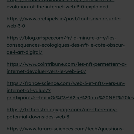
evolution-of-the-internet-web-3-0-explained
https://www.archipels.io/post/tout-savoir-sur-le-
web-3-0
https://blog.artsper.com/fr/la-minute-arty/les-
consequences-ecologiques-des-nft-le-cote-obscur-
de-l-art-digital/
https://www.cointribune.com/les-nft-permettent-a-
internet-devoluer-vers-le-web-3-0/
https://france-science.com/web-3-et-nfts-vers-un-
internet-of-value/?
print=print#:~:text=Gr%C3%A2ce%20aux%20NFT%20les%
https://fr.theastrologypage.com/are-there-any-
potential-downsides-web-3
https://www.futura-sciences.com/tech/questions-