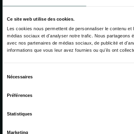
Accompagnement
sur mesure
Ce site web utilise des cookies.
Nos expertises
Les cookies nous permettent de personnaliser le contenu et le
médias sociaux et d'analyser notre trafic. Nous partageons ég
IoT et systèmes embarqués
avec nos partenaires de médias sociaux, de publicité et d'an
Architecture et DevOps
informations que vous leur avez fournies ou qu'ils ont collecté
Applications Web et Mobile
Pilotage agile & gestion de projets
Sélection
Qualité logicielle et tests
Nécessaires
du
Data Science & intelligence artificielle
consentement
Préférences
Carrière
Présentation
Statistiques
La culture ELEPHANT
La team support
Marketing
Grandir ensemble