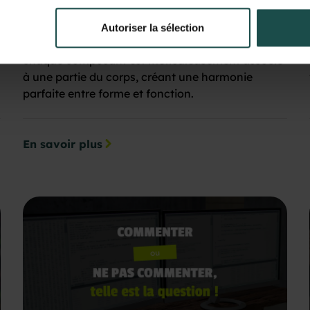
Story
Laissez-moi vous emmener dans un voyage à
Autoriser la sélection
travers l'anatomie d'une sublime User Story, où
chaque composant est méticuleusement associé
à une partie du corps, créant une harmonie
parfaite entre forme et fonction.
En savoir plus