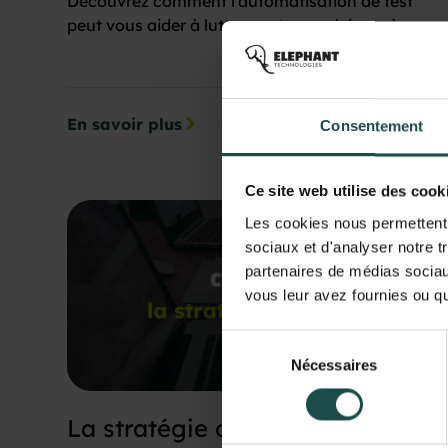
Découvrez comment l'automatisation de test
peut vous aider à lutter contre ce phénomène.
En savoir plus
Consentement
Ce site web utilise des cook
Les cookies nous permettent d
sociaux et d'analyser notre t
partenaires de médias sociaux
vous leur avez fournies ou qu'
Sélection
Nécessaires
du
consentement
La stratégie de test, c'est quoi ?