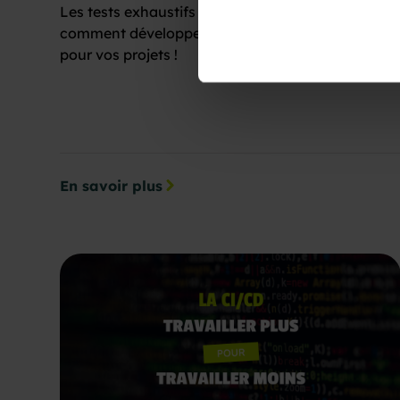
Les tests exhaustifs étant impossibles, découvrez
comment développer une bonne stratégie de test
pour vos projets !
En savoir plus