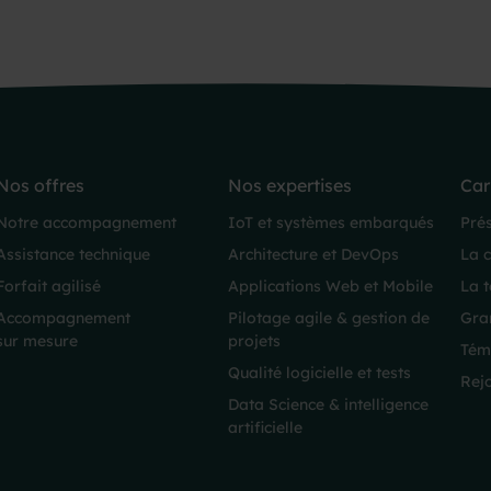
Nos offres
Nos expertises
Car
Notre accompagnement
IoT et systèmes embarqués
Pré
Assistance technique
Architecture et DevOps
La 
Forfait agilisé
Applications Web et Mobile
La 
Accompagnement
Pilotage agile & gestion de
Gra
sur mesure
projets
Tém
Qualité logicielle et tests
Rejo
Data Science & intelligence
artificielle