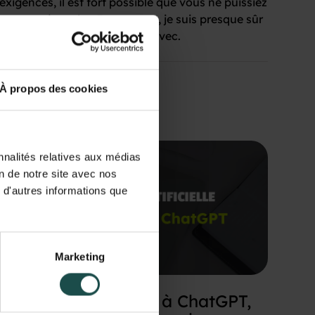
exigences, il est fort possible que vous ne puissiez
pas me répondre. Et pourtant, je suis presque sûr
que vous avez déjà travaillé avec.
En savoir plus
À propos des cookies
nnalités relatives aux médias
on de notre site avec nos
 d'autres informations que
Marketing
L'IA : De Deep Blue à ChatGPT,