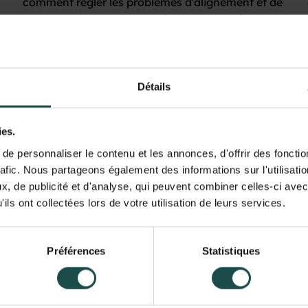
comment régler les problèmes d'alignement et de
structures lorsque le taux de couverture de
certaines applications est faible.
En savoir plus
Détails
ies.
e personnaliser le contenu et les annonces, d'offrir des fonctio
rafic. Nous partageons également des informations sur l'utilisati
, de publicité et d'analyse, qui peuvent combiner celles-ci avec
ils ont collectées lors de votre utilisation de leurs services.
Préférences
Statistiques
Portrait d'une sublime User