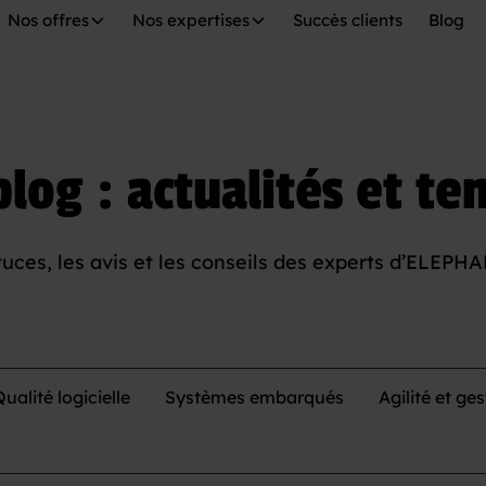
Nos offres
Nos expertises
Succès clients
Blog
log : actualités et t
uces, les avis et les conseils des experts d’ELEPH
Qualité logicielle
Systèmes embarqués
Agilité et ge